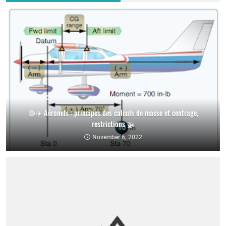
🟢 ✈️ Aéronefs : principes des calculs de masse et centrage,
restrictions 🚁
November 6, 2022